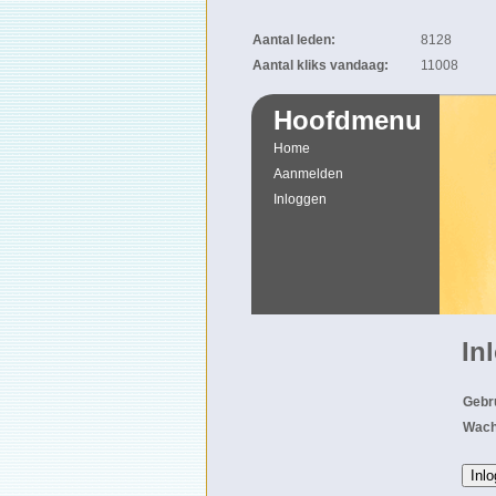
Aantal leden:
8128
Aantal kliks vandaag:
11008
Hoofdmenu
Home
Aanmelden
Inloggen
In
Gebr
Wach