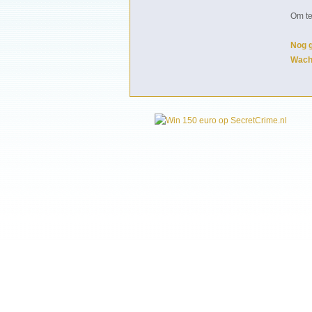
Om te
Nog 
Wach