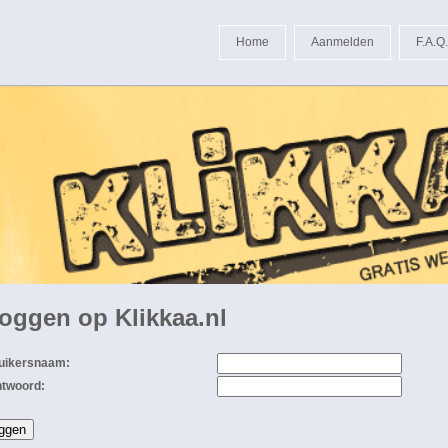
Home
Aanmelden
F.A.Q.
loggen op Klikkaa.nl
uikersnaam:
twoord: