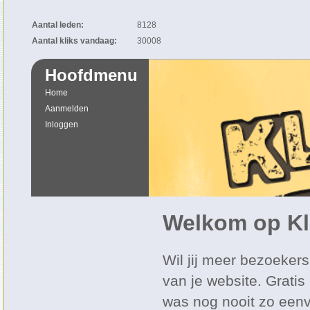
Aantal leden:
8128
Aantal kliks vandaag:
30008
Hoofdmenu
Home
Aanmelden
Inloggen
Welkom op Kl
Wil jij meer bezoekers
van je website. Gratis
was nog nooit zo een